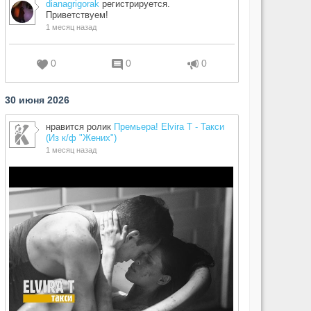
dianagrigorak
регистрируется.
Приветствуем!
1 месяц назад
0
0
0
30 июня 2026
нравится ролик
Премьера! Elvira T - Такси
(Из к/ф "Жених")
1 месяц назад