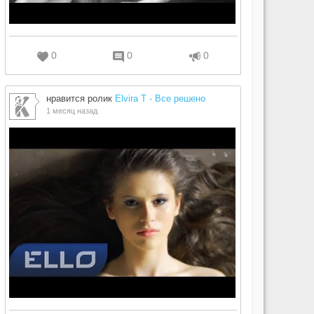
0
0
0
нравится ролик
Elvira T - Все решено
1 месяц назад