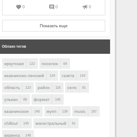
0
0
0
Показать еще
Облако тегов
иркутская
поселок
122
69
казачинско-ленский
газета
134
143
область
район
село
123
116
81
улькан
формат
89
145
казачинское
мупп
music
140
139
187
chillout
магистральный
145
91
киренга
146