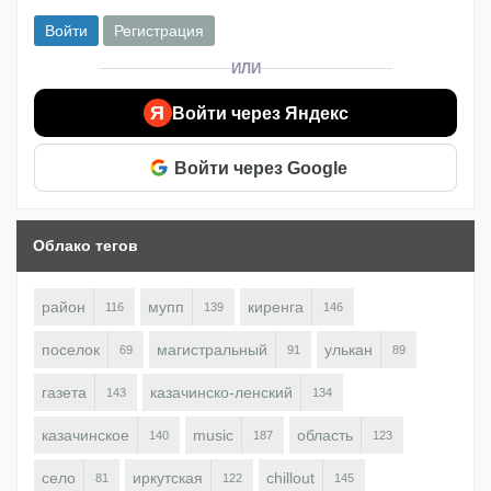
Войти
Регистрация
ИЛИ
Я
Войти через Яндекс
Войти через Google
Облако тегов
район
мупп
киренга
116
139
146
поселок
магистральный
улькан
69
91
89
газета
казачинско-ленский
143
134
казачинское
music
область
140
187
123
село
иркутская
chillout
81
122
145