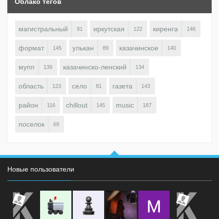
Облако тегов
магистральный
иркутская
киренга
91
122
146
формат
улькан
казачинское
145
89
140
мупп
казачинско-ленский
139
134
область
село
газета
123
81
143
район
chillout
music
116
145
187
поселок
69
Новые пользователи