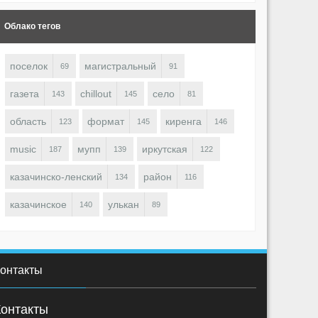
Облако тегов
поселок
магистральный
69
91
газета
chillout
село
143
145
81
область
формат
киренга
123
145
146
music
мупп
иркутская
187
139
122
казачинско-ленский
район
134
116
казачинское
улькан
140
89
онтакты
Контакты