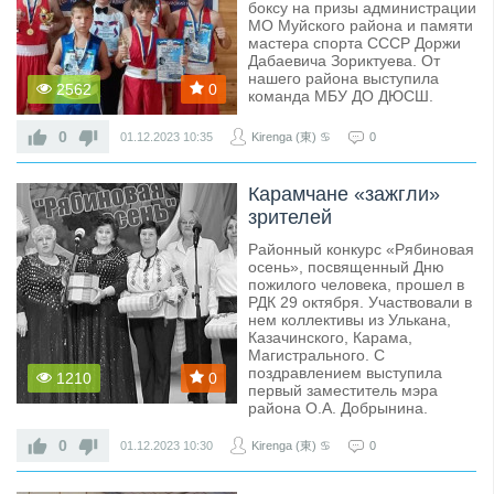
боксу на призы администрации
МО Муйского района и памяти
мастера спорта СССР Доржи
Дабаевича Зориктуева. От
нашего района выступила
2562
0
команда МБУ ДО ДЮСШ.
0
01.12.2023
10:35
Kirenga (東) ♋
0
Карамчане «зажгли»
зрителей
Районный конкурс «Рябиновая
осень», посвященный Дню
пожилого человека, прошел в
РДК 29 октября. Участвовали в
нем коллективы из Улькана,
Казачинского, Карама,
Магистрального. С
поздравлением выступила
1210
0
первый заместитель мэра
района О.А. Добрынина.
0
01.12.2023
10:30
Kirenga (東) ♋
0