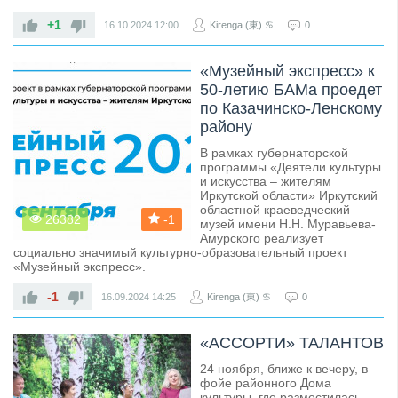
+1
16.10.2024
12:00
Kirenga (東) ♋
0
«Музейный экспресс» к
50-летию БАМа проедет
по Казачинско-Ленскому
району
В рамках губернаторской
программы «Деятели культуры
и искусства – жителям
Иркутской области» Иркутский
областной краеведческий
26382
-1
музей имени Н.Н. Муравьева-
Амурского реализует
социально значимый культурно-образовательный проект
«Музейный экспресс».
-1
16.09.2024
14:25
Kirenga (東) ♋
0
«АССОРТИ» ТАЛАНТОВ
24 ноября, ближе к вечеру, в
фойе районного Дома
культуры, где разместилась