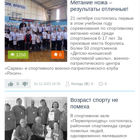
Метание ножа –
результаты отличные!
21 октября состоялись первые
в этом учебном году
соревнования по спортивному
метанию ножа среди
спортсменов 6-17 лет. За
призовые места боролись
более 50 спортсменов
«Детско-юношеской
1250
0
спортивной школы», военно-
патриотического центра
«Сарма» и спортивного военно-патриотического клуба
«Росич».
0
01.12.2023
10:30
Kirenga (東) ♋
0
Возраст спорту не
помеха
В спортивном зале
«Первопроходец» состоялась
районная спартакиада среди
пожилых людей,
одновременно являвшаяся