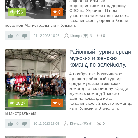
оздоровительным
мероприятием в поддержку
СВО на Украине. В нем
496
0
участвовали команды из села
Казачинское, деревни Ключи,
поселков Магистральный и Улькан.
0
01.12.2023
10:25
Kirenga (東) ♋
0
Районный турнир среди
мужских и женских
команд по волейболу.
4 ноября в с. Казачинское
прошел районный турнир
среди мужских и женских
команд по волейболу. Среди
мужских команд 1 место
заняла команда из с.
2527
0
Казачинское , 2 место команда
из п. Улькан и 3 место п.
Магистральный.
0
10.11.2023
16:05
Kirenga (東) ♋
0