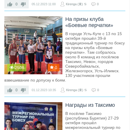
0
05.12.2023
11:00
Kirenga (東) ♋
0
На призы клуба
«Боевые перчатки»
В городе Усть-Куте с 13 по 15
октября прошёл 39-й
традиционный турнир по боксу
на призы клуба «Боевые
перчатки». Там собралось
около 8 команд из посёлков
Таксимо, Невон, городов
Северобайкальск,
2508
0
Железногорск, Усть-Илимск.
130 участников прошли
взвешивание по допуску к боям.
0
01.12.2023
10:35
Kirenga (東) ♋
0
Награды из Таксимо
В посёлке Таксимо
(республика Бурятия) 27-29
октября прошёл
межрегиональный турнир по