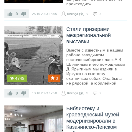
происходит».
0
25.10.2023
18:05
Kirenga (東) ♋
0
Стали призерами
межрегиональной
выставки
Вместе с известным в нашем
районе заводчиком
восточносибирских лаек А.В.
Шляпиным и его помощником
Д. Ярыгиным мы ездили в
Иркутск на выставку
4749
0
охотничьих собак. Она была
не рядовой, а юбилейной.
0
13.10.2023
12:50
Kirenga (東) ♋
0
Библиотеку и
краеведческий музей
модернизировали в
Казачинско-Ленском