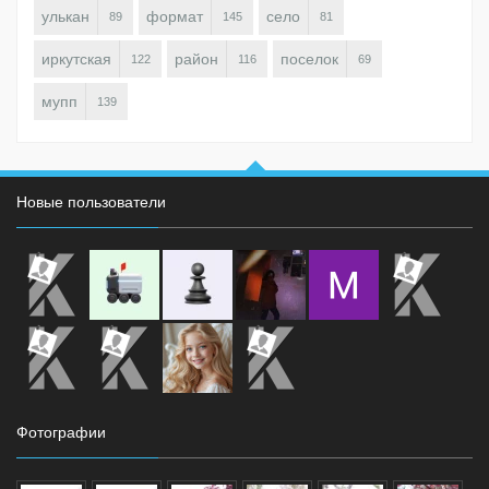
улькан
формат
село
89
145
81
иркутская
район
поселок
122
116
69
мупп
139
Новые пользователи
Фотографии