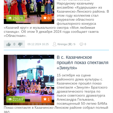
Народному казачьему
ансамблю «Кудерышки» из
Казачинско-Ленского района. В
этом году коллектив стал
26078
0
лауреатом областного
фольклорного конкурса
«Казачий круг» и музыкального смотра «Моя любимая
станица». Об этом 9 декабря 2024 года сообщает газета
«Областная».
0
09.12.2024
16:25
Kirenga (東) ♋
0
В с. Казачинское
прошёл показ спектакля
«Зинуля»
15 октября на сцене
районного дома культуры с.
Казачинское прошёл показ
спектакля «Зинуля» Братского
драматического театра по
пьесе советского драматурга
22169
1
Александра Гельмана,
посвященный 50-летию БАМа
Показ спектакля в Казачинско-Ленском районе собрал полный
зал.