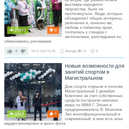
выставка народного
творчества, было не
протолкнуться. Люди, которых
объединяют общие интересы,
увлечения и, конечно же,
любовь к таёжному краю,
10877
0
толпились у стендов с
экспонатами, разглядывая их,
обмениваясь репликами.
0
08.12.2023
11:55
Kirenga (東) ♋
0
Новые возможности для
занятий спортом в
Магистральном
Дом спорта открыли в поселке
Магистральный 2 декабря.
Комплекс за счет собственных
средств построили чемпион
мира по ММА Г. Элоян и
предприниматель В. Моисеев.
9542
0
Зал многофункциональный и
современный, в нем есть зона
кардиотренировок и кросс-фита.