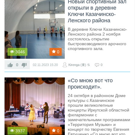
Новый спортивный зал
открыли в деревне
Ключи Казачинско-
Ленского района
В деревне Ключи Казачинско-
Ленского района 2 ноября
состоялось открытие
быстровозводимого арочного
спортивного зала.
3046
0
0
02.11.2023
15:20
Kirenga (東) ♋
0
«Со мною вот что
происходит».
24 октября в районном Доме
культуры с.Казачинское
прошли великолепные
концерты Иркутской областной
филармонии с
замечательными программами
«Территория Музыки» и
концерт по творчеству Евгения
3937
0
Евтушенко «Со мною вот что