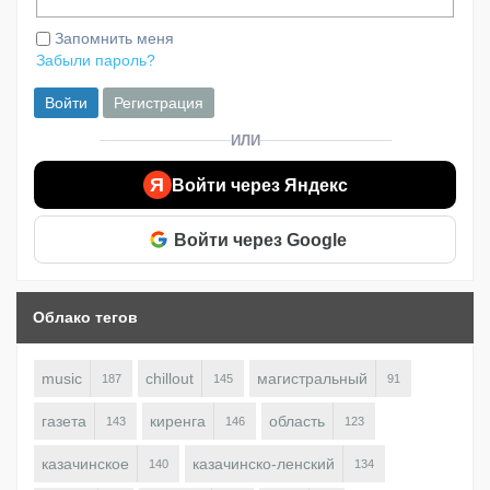
Запомнить меня
Забыли пароль?
Войти
Регистрация
ИЛИ
Я
Войти через Яндекс
Войти через Google
Облако тегов
music
chillout
магистральный
187
145
91
газета
киренга
область
143
146
123
казачинское
казачинско-ленский
140
134