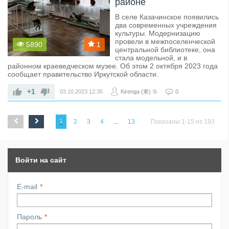
районе
В селе Казачинское появились
два современных учреждения
культуры. Модернизацию
провели в межпоселенческой
5890
1
центральной библиотеке, она
стала модельной, и в
районном краеведческом музее. Об этом 2 октября 2023 года
сообщает правительство Иркутской области.
+1
03.10.2023
12:35
Kirenga (東) ♋
0
1
2
3
4
...
13
Показаны 1-15 из 193
Войти на сайт
E-mail
Пароль