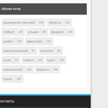
Облако тегов
казачинско-ленский
область
134
123
chillout
улькан
формат
145
89
145
район
иркутская
116
122
магистральный
поселок
91
69
село
газета
мупп
81
143
139
казачинское
киренга
140
146
music
187
онтакты