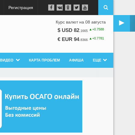
Регистрация
►
Курс валют на 08 августа
▲+0.7588
$ USD 82
.
1665
▲+0.7781
€ EUR 94
.
8366
ВИДЕО
КАРТА ПРОБЛЕМ
АФИША
ЕЩЕ