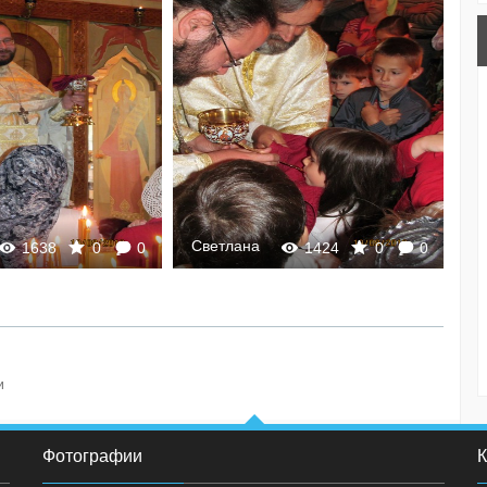
Светлана
1638
0
0
1424
0
0
и
Фотографии
К