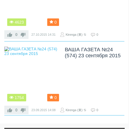
4623
0
0
27.10.2015
14:31
Kirenga (東) ♋
0
ВАША ГАЗЕТА №24
(574) 23 сентября 2015
1754
0
0
23.09.2015
14:08
Kirenga (東) ♋
0