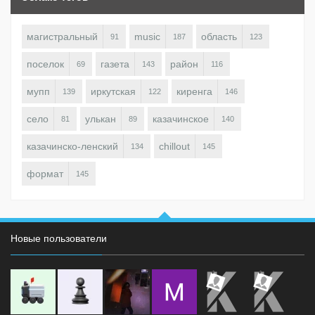
магистральный
music
область
91
187
123
поселок
газета
район
69
143
116
мупп
иркутская
киренга
139
122
146
село
улькан
казачинское
81
89
140
казачинско-ленский
chillout
134
145
формат
145
Новые пользователи