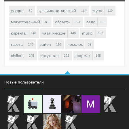
улькан
казачинско-ленский
мупп
89
134
139
магистральный
область
село
91
123
81
киренга
казачинское
music
146
140
187
газета
район
поселок
143
116
69
chillout
иркутская
формат
145
122
145
Новые пользователи