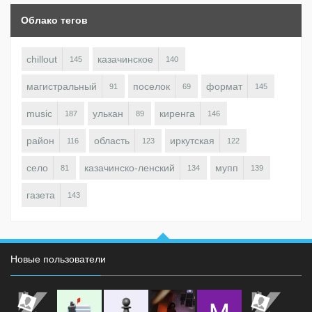
Облако тегов
chillout
казачинское
145
140
магистральный
поселок
формат
91
69
145
music
улькан
киренга
187
89
146
район
область
иркутская
116
123
122
село
казачинско-ленский
мупп
81
134
139
газета
143
Новые пользователи