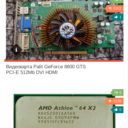
0
5207
1
15 / 10 / 2018
Видеокарта Palit GeForce 8600 GTS
PCI-E 512Mb DVI HDMI
0
3159
0