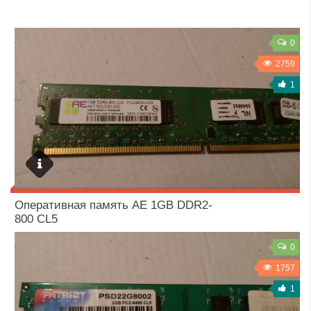
0
2759
1
14 / 10 / 2018
Оперативная память AE 1GB DDR2-
800 CL5
0
1757
1