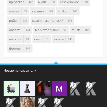
иркутская
мупп
казачинское
122
139
140
улькан
киренга
chillout
89
146
145
район
казачинско-ленский
116
134
область
магистральный
music
123
91
187
поселок
село
газета
69
81
143
формат
145
Новые пользователи