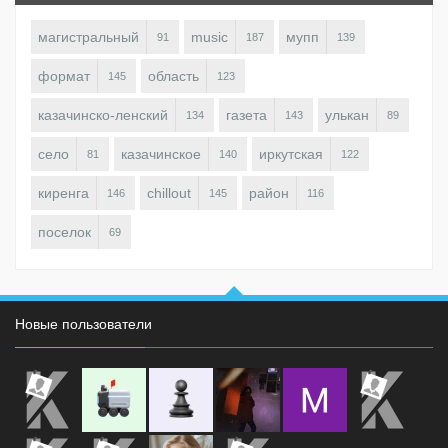
магистральный
music
мупп
91
187
139
формат
область
145
123
казачинско-ленский
газета
улькан
134
143
89
село
казачинское
иркутская
81
140
122
киренга
chillout
район
146
145
116
поселок
69
Новые пользователи