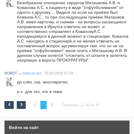
Безобразное отношение хирургов Маташкова А.В. и
Кованова А.С. к пациенту в виде "отфутболивания" от
одного к другому.... Видите ли если на приёме был
Кованов А.С., то при последующем приёме Маташков
А.В. имея карточку, и снимки - на вопросы касающиеся
направления в Иркутск ответить не может ,и
соответственно отправляет к КовановуА.С.
находящемуся в данный момент в стационаре. Кованов
А.С. находясь в стационаре,и не желая отвечать на
поставленный вопрос аргументируя тем, что он не на
приёме "отфуболивает" меня опять к Маташкову А.В. В
данном случае хочется "отскочить от штанги и залететь
напрямую в ворота ПРОКУРАТУРЫ".
ROBOT
→
suba vs vaz
02.03.2015
07:16
до слёз, ска. многократно.
p.s. для тех, кто в теме.
1
2
3
Показаны 21-40 из 44
Войти на сайт