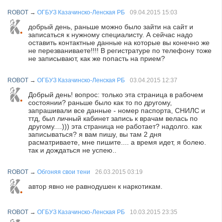
ROBOT
→
ОГБУЗ Казачинско-Ленская РБ
09.04.2015
15:03
добрый день, раньше можно было зайти на сайт и
записаться к нужному специалисту. А сейчас надо
оставить контактные данные на которые вы конечно же
не перезваниваете!!!! В регистратуре по телефону тоже
не записывают, как же попасть на прием?
ROBOT
→
ОГБУЗ Казачинско-Ленская РБ
03.04.2015
12:37
Добрый день! вопрос: только эта страница в рабочем
состоянии? раньше было как то по другому,
запрашивали все данные - номер паспорта, СНИЛС и
ттд, был личный кабинет запись к врачам велась по
другому....))) эта страница не работает? надолго. как
записываться? я вам пишу, вы там 2 дня
расматриваете, мне пишите.... а время идет, я болею.
так и дождаться не успею..
ROBOT
→
Обгоняя свои тени
26.03.2015
03:19
автор явно не равнодушен к наркотикам.
ROBOT
→
ОГБУЗ Казачинско-Ленская РБ
10.03.2015
23:35