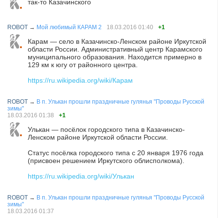
так-то Казачинского
ROBOT
→
Мой любимый КАРАМ 2
18.03.2016
01:40
+1
Карам — село в Казачинско-Ленском районе Иркутской
области России. Административный центр Карамского
муниципального образования. Находится примерно в
129 км к югу от районного центра.
https://ru.wikipedia.org/wiki/Карам
ROBOT
→
В п. Улькан прошли праздничные гулянья "Проводы Русской
зимы"
18.03.2016
01:38
+1
Улькан — посёлок городского типа в Казачинско-
Ленском районе Иркутской области России.
Статус посёлка городского типа с 20 января 1976 года
(присвоен решением Иркутского облисполкома).
https://ru.wikipedia.org/wiki/Улькан
ROBOT
→
В п. Улькан прошли праздничные гулянья "Проводы Русской
зимы"
18.03.2016
01:37