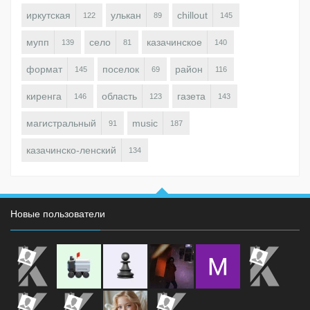
иркутская
улькан
chillout
122
89
145
мупп
село
казачинское
139
81
140
формат
поселок
район
145
69
116
киренга
область
газета
146
123
143
магистральный
music
91
187
казачинско-ленский
134
Новые пользователи