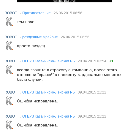
ROBOT
→
Противостояние
26.06.2015
06:56
тем паче
ROBOT
→
рожденные в районе
26.06.2015
06:56
просто пиздец
ROBOT
→
ОГБУЗ Казачинско-Ленская РБ
29.04.2015
03:54
+1
всегда звоните в страховую компанию, после этого
отношени "врачей" к пациенту кардинально меняется.
были случаи.
ROBOT
→
ОГБУЗ Казачинско-Ленская РБ
09.04.2015
21:22
Ошибка исправлена.
ROBOT
→
ОГБУЗ Казачинско-Ленская РБ
09.04.2015
21:22
Ошибка исправлена.