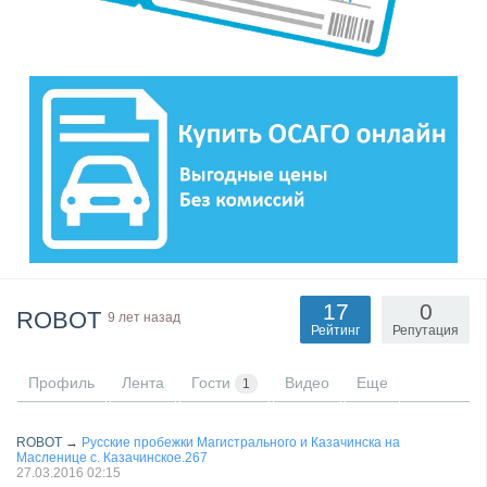
17
0
ROBOT
9 лет назад
Рейтинг
Репутация
Профиль
Лента
Гости
Видео
Еще
1
ROBOT
→
Русские пробежки Магистрального и Казачинска на
Масленице с. Казачинское.267
27.03.2016
02:15