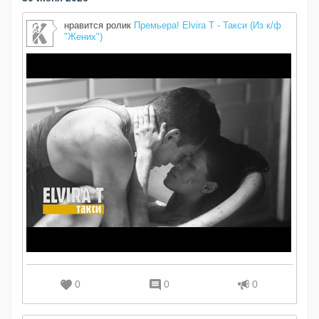
нравится ролик
Премьера! Elvira T - Такси (Из к/ф
"Жених")
0
0
0