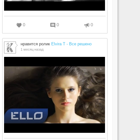
0
0
0
нравится ролик
Elvira T - Все решено
1 месяц назад