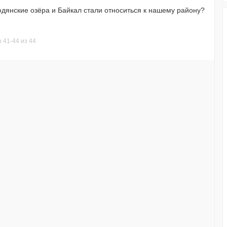
юдянские озёра и Байкал стали относиться к нашему району?
 41-44 из 44