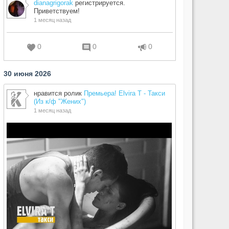
dianagrigorak
регистрируется.
Приветствуем!
1 месяц назад
0
0
0
30 июня 2026
нравится ролик
Премьера! Elvira T - Такси
(Из к/ф "Жених")
1 месяц назад