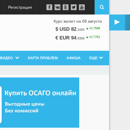
Регистрация
►
Курс валют на 08 августа
▲+0.7588
$ USD 82
.
1665
▲+0.7781
€ EUR 94
.
8366
ВИДЕО
КАРТА ПРОБЛЕМ
АФИША
ЕЩЕ