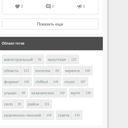
0
0
0
Показать еще
Облако тегов
магистральный
иркутская
91
122
область
поселок
киренга
123
69
146
формат
chillout
music
145
145
187
улькан
казачинское
мупп
89
140
139
село
район
81
116
казачинско-ленский
газета
134
143