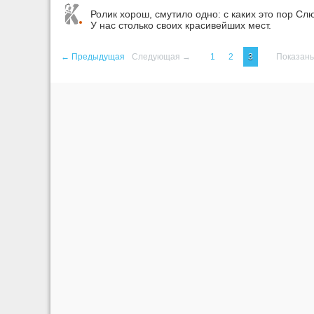
Ролик хорош, смутило одно: с каких это пор Сл
У нас столько своих красивейших мест.
← Предыдущая
Следующая →
1
2
3
Показаны