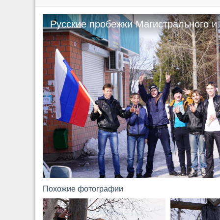
Русские пробежки Магистрального и
на Масленице с. Казачинское.270
Похожие фотографии