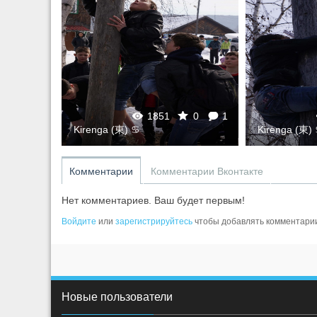
0
1
1851
0
1
Kirenga (東) ♋
Kirenga (東)
Комментарии
Комментарии Вконтакте
Нет комментариев. Ваш будет первым!
Войдите
или
зарегистрируйтесь
чтобы добавлять комментари
Новые пользователи