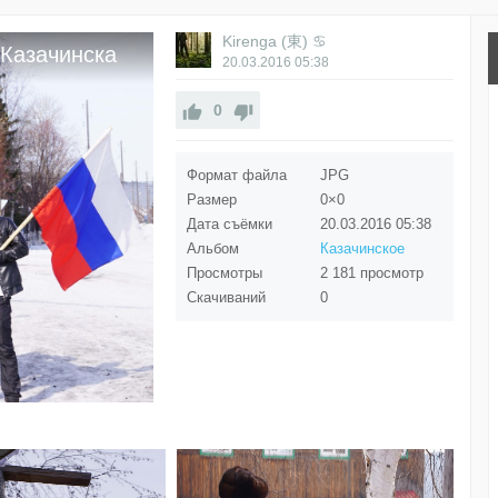
Kirenga (東) ♋
 Казачинска
20.03.2016
05:38
0
Формат файла
JPG
Размер
0×0
Дата съёмки
20.03.2016
05:38
Альбом
Казачинское
Просмотры
2 181 просмотр
Скачиваний
0