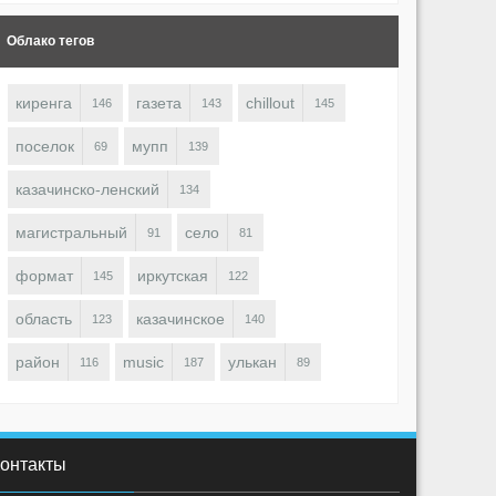
Облако тегов
киренга
газета
chillout
146
143
145
поселок
мупп
69
139
1897
0
1
1787
-1
казачинско-ленский
134
irenga (東) ♋
Kirenga (東) ♋
магистральный
село
91
81
формат
иркутская
145
122
область
казачинское
123
140
район
music
улькан
116
187
89
онтакты