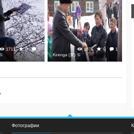
1711
0
1
1875
0
1
 ♋
Kirenga (東) ♋
K
и
Фотографии
К