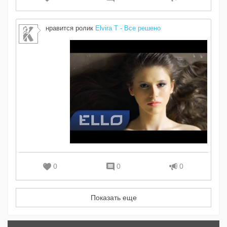
нравится ролик
Elvira T - Все решено
0
0
0
Показать еще