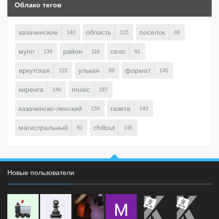
Облако тегов
казачинское
область
поселок
140
123
69
мупп
район
село
139
116
81
иркутская
улькан
формат
122
89
145
киренга
music
146
187
казачинско-ленский
газета
134
143
магистральный
chillout
91
145
Новые пользователи