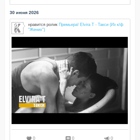
30 июня 2026
нравится ролик
Премьера! Elvira T - Такси (Из к/ф
"Жених")
0
0
0