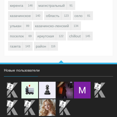
киренга
магистральный
146
91
казачинское
область
село
140
123
81
улькан
казачинско-ленский
89
134
поселок
иркутская
chillout
69
122
145
газета
район
143
116
Новые пользователи