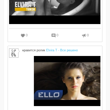
0
0
0
нравится ролик
Elvira T - Все решено