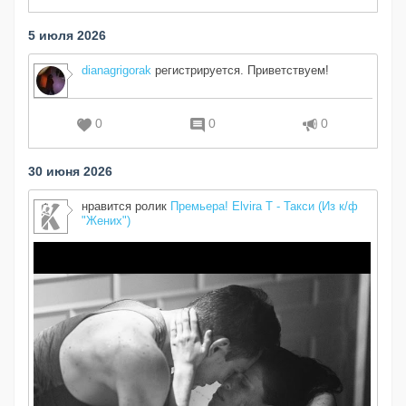
5 июля 2026
dianagrigorak
регистрируется. Приветствуем!
0
0
0
30 июня 2026
нравится ролик
Премьера! Elvira T - Такси (Из к/ф
"Жених")