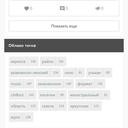
0
0
0
Показать еще
Облако тегов
киренга
район
146
116
казачинско-ленский
село
улькан
134
81
89
music
казачинское
формат
187
140
145
chillout
поселок
магистральный
145
69
91
область
газета
иркутская
123
143
122
мупп
139