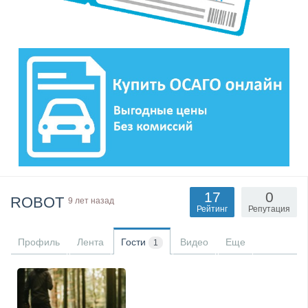
17
0
ROBOT
9 лет назад
Рейтинг
Репутация
Профиль
Лента
Гости
Видео
Еще
1