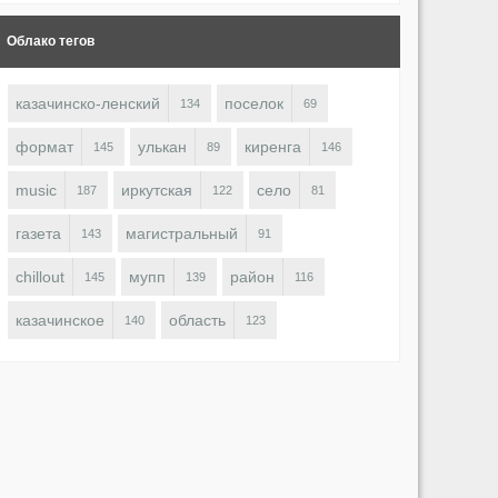
Облако тегов
казачинско-ленский
поселок
134
69
формат
улькан
киренга
145
89
146
music
иркутская
село
187
122
81
газета
магистральный
143
91
chillout
мупп
район
145
139
116
казачинское
область
140
123