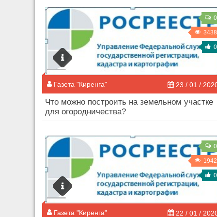
0
3438
0
Газета "Киренга"
23 / 01 / 202
Что можно построить на земельном участке
для огородничества?
0
1942
0
Газета "Киренга"
22 / 01 / 202