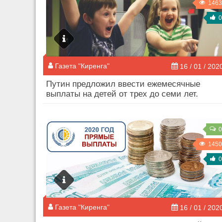
1463
0
Газета "Киренга"
16 / 01 / 202
Путин предложил ввести ежемесячные
выплаты на детей от трех до семи лет.
0
1450
0
Газета "Киренга"
16 / 01 / 202