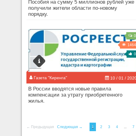
Пособия на сумму 5 миллионов рублей уже
получили жители области по-новому
порядку.
0
1464
0
Газета "Киренга"
10 / 01 / 202
В России вводятся новые правила
компенсации за утрату приобретенного
жилья.
← Предыдущая
Следующая →
1
2
3
4
...
7