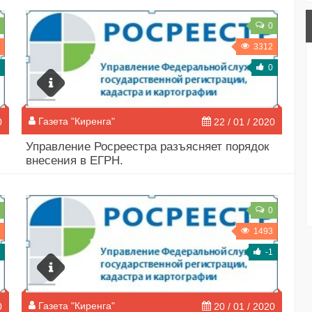
0
3312
0
Газета "Киренга"
0
22 / 01 / 2020
Управление Росреестра разъясняет порядок
внесения в ЕГРН.
0
1493
-1
Газета "Киренга"
0
20 / 01 / 2020