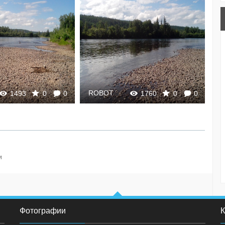
ROBOT
R
1493
0
0
1760
0
0
и
Фотографии
К