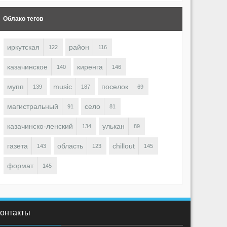
Облако тегов
иркутская
район
122
116
казачинское
киренга
140
146
мупп
music
поселок
139
187
69
OBOT
ROBOT
1515
0
0
1471
0
магистральный
село
91
81
казачинско-ленский
улькан
134
89
газета
область
chillout
143
123
145
формат
145
онтакты