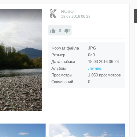
ROBOT
18.03.2016
06:28
0
Формат файла
JPG
Размер
0×0
Дата съёмки
18.03.2016
06:28
Альбом
Летние.
Просмотры
1 050 просмотров
Скачиваний
0