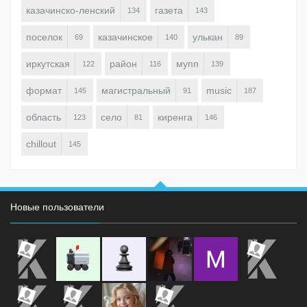
казачинско-ленский
газета
134
143
поселок
казачинское
улькан
69
140
89
иркутская
район
мупп
122
116
139
формат
магистральный
music
145
91
187
область
село
киренга
123
81
146
chillout
145
Новые пользователи