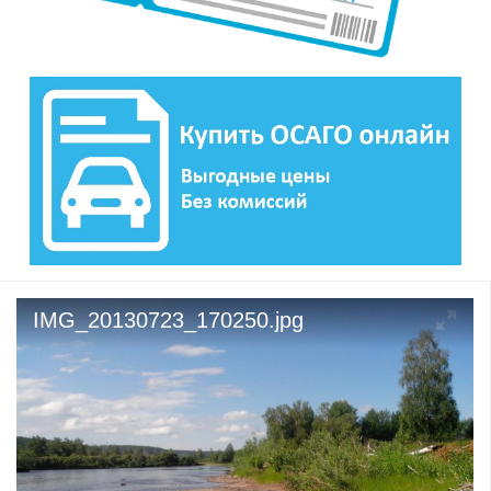
IMG_20130723_170250.jpg