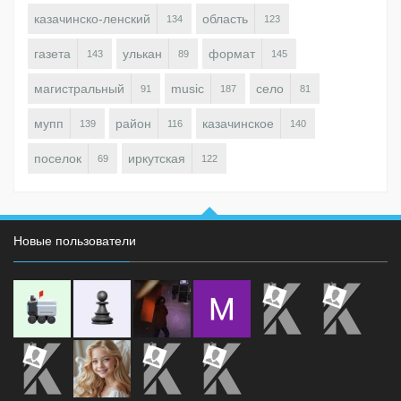
казачинско-ленский
область
134
123
газета
улькан
формат
143
89
145
магистральный
music
село
91
187
81
мупп
район
казачинское
139
116
140
поселок
иркутская
69
122
Новые пользователи