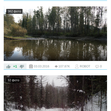
Разостлал ковёр зелёный
Казачинско-Ленский район.
362 фото
+1
03.03.2016
107.87K
ROBOT
0
32 фото