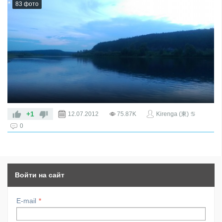
83 фото
Разные красивые пейзажи
+1
12.07.2012
75.87K
Kirenga (東) ♋
0
Войти на сайт
E-mail