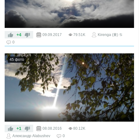
+4
09.09.2017
79.51K
Kirenga (東) ♋
0
45 фото
По местам таёжным строгим,
Где Прибайкальских гор остроги
+1
08.08.2016
80.12K
Киренги бьют поклон,
Александр Alabushev
0
Где ручьи бегут со звоном,