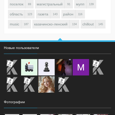
поселок
магистральный
мупп
69
91
139
область
газета
район
123
143
116
music
казачинско-ленский
chillout
187
134
145
Новые пользователи
Фотографии