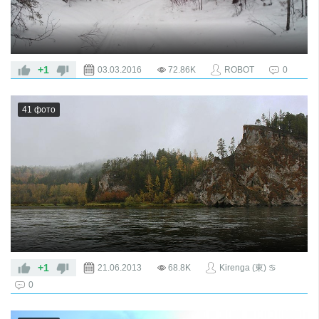
+1
03.03.2016
72.86K
ROBOT
0
41 фото
+1
21.06.2013
68.8K
Kirenga (東) ♋
0