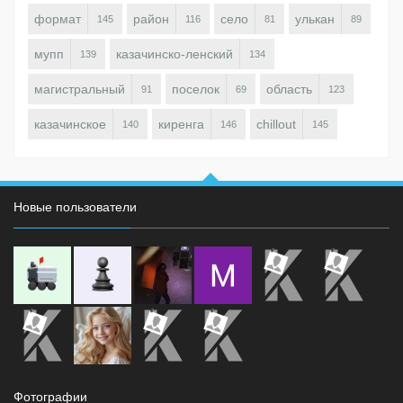
формат
район
село
улькан
145
116
81
89
мупп
казачинско-ленский
139
134
магистральный
поселок
область
91
69
123
казачинское
киренга
chillout
140
146
145
Новые пользователи
Фотографии