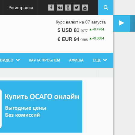
Регистрация
►
Курс валют на 07 августа
▲+0.4784
$ USD 81
.
4077
▲+0.8684
€ EUR 94
.
0585
ВИДЕО
КАРТА ПРОБЛЕМ
АФИША
ЕЩЕ