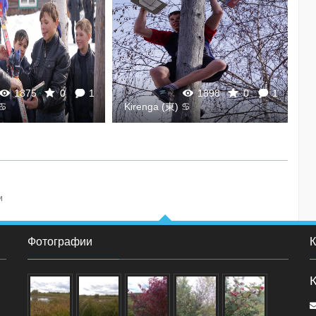
1875
0
1
1898
0
1
 ♋
Kirenga (東) ♋
K
и
Фотографии
К