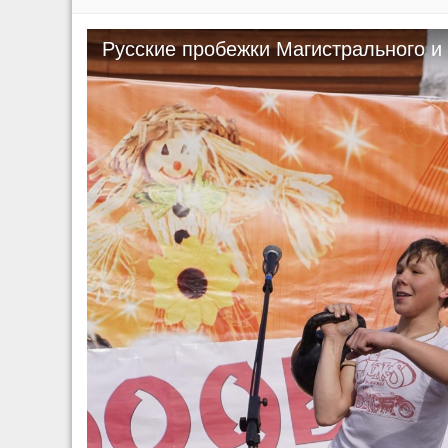
Русские пробежки Магистрального и
на Масленице с. Казачинское.251