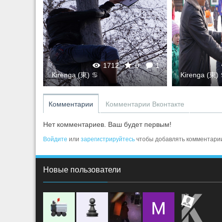
0
1
1712
0
1
Kirenga (東) ♋
Kirenga (東)
Комментарии
Комментарии Вконтакте
Нет комментариев. Ваш будет первым!
Войдите
или
зарегистрируйтесь
чтобы добавлять комментари
Новые пользователи