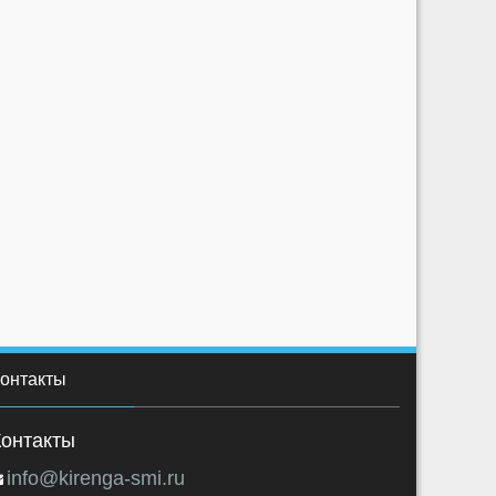
1787
-1
1
2150
0
irenga (東) ♋
Kirenga (東) ♋
онтакты
Контакты
info@kirenga-smi.ru