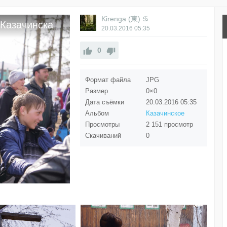
Kirenga (東) ♋
 Казачинска
20.03.2016
05:35
0
Формат файла
JPG
Размер
0×0
Дата съёмки
20.03.2016
05:35
Альбом
Казачинское
Просмотры
2 151 просмотр
Скачиваний
0