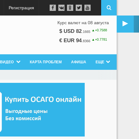
Регистрация
►
Курс валют на 08 августа
▲+0.7588
$ USD 82
.
1665
▲+0.7781
€ EUR 94
.
8366
ВИДЕО
КАРТА ПРОБЛЕМ
АФИША
ЕЩЕ