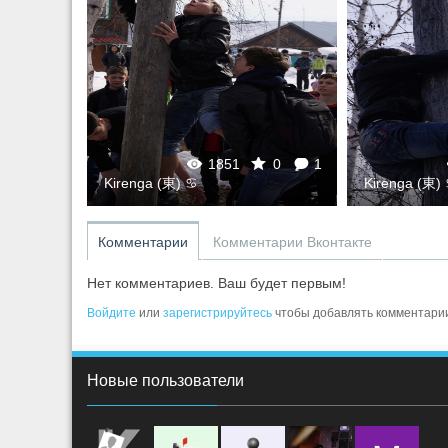
0
1
1851
0
1
Kirenga (東) ♋
Kirenga (東)
Комментарии
Комментарии Вконтакте
Нет комментариев. Ваш будет первым!
Войдите
или
зарегистрируйтесь
чтобы добавлять комментари
Новые пользователи