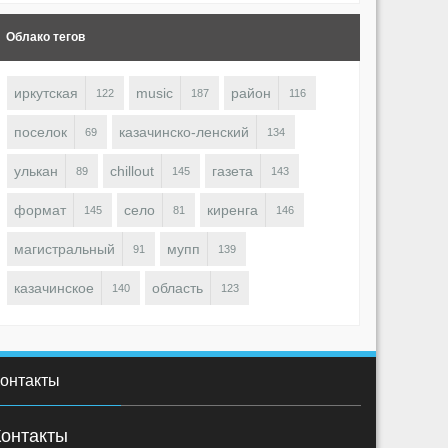
Облако тегов
иркутская
music
район
122
187
116
поселок
казачинско-ленский
69
134
1898
0
1
1787
-1
улькан
chillout
газета
89
145
143
irenga (東) ♋
Kirenga (東) ♋
формат
село
киренга
145
81
146
магистральный
мупп
91
139
казачинское
область
140
123
онтакты
Контакты