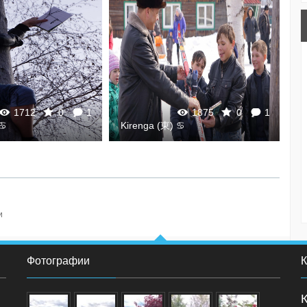
1712
0
1
1875
0
1
 ♋
Kirenga (東) ♋
K
и
Фотографии
К