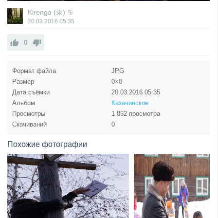
Kirenga (東) ♋
20.03.2016
05:35
0
Формат файла
JPG
Размер
0×0
Дата съёмки
20.03.2016
05:35
Альбом
Казачинское
Просмотры
1 852 просмотра
Скачиваний
0
Похожие фотографии