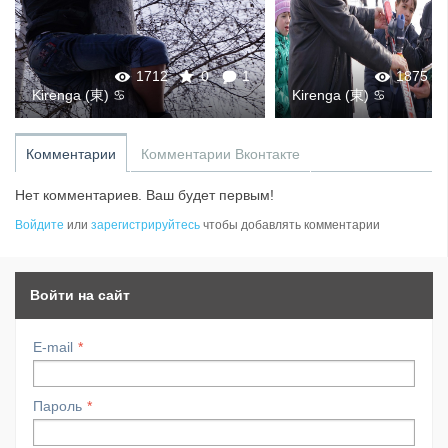
1712
0
1
1875
Kirenga (東) ♋
Kirenga (東) ♋
Комментарии
Комментарии Вконтакте
Нет комментариев. Ваш будет первым!
Войдите
или
зарегистрируйтесь
чтобы добавлять комментарии
Войти на сайт
E-mail
Пароль