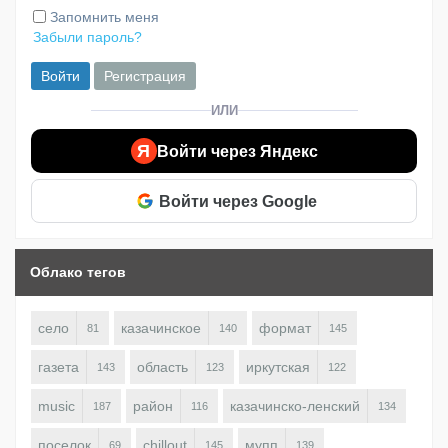
Запомнить меня
Забыли пароль?
Войти
Регистрация
ИЛИ
Я
Войти через Яндекс
Войти через Google
Облако тегов
село
казачинское
формат
81
140
145
газета
область
иркутская
143
123
122
music
район
казачинско-ленский
187
116
134
поселок
chillout
мупп
69
145
139