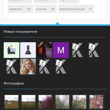
киренга
улькан
магистральный
146
89
91
Новые пользователи
Фотографии