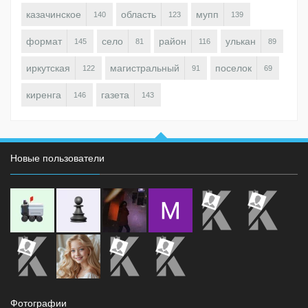
казачинское
область
мупп
140
123
139
формат
село
район
улькан
145
81
116
89
иркутская
магистральный
поселок
122
91
69
киренга
газета
146
143
Новые пользователи
Фотографии