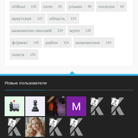
chillout
село
улькан
поселок
145
81
89
69
иркутская
область
122
123
казачинско-ленский
мупп
134
139
формат
район
казачинское
145
116
140
газета
143
Новые пользователи