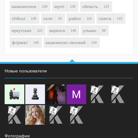
казачинское
мупп
область
140
139
123
chillout
село
район
газета
145
81
116
143
иркутская
киренга
улькан
122
146
89
формат
казачинско-ленский
145
134
Новые пользователи
Фотографии