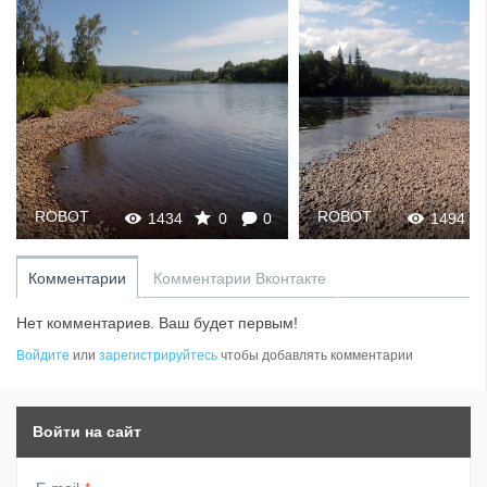
ROBOT
ROBOT
0
1494
0
0
1761
Комментарии
Комментарии Вконтакте
Нет комментариев. Ваш будет первым!
Войдите
или
зарегистрируйтесь
чтобы добавлять комментарии
Войти на сайт