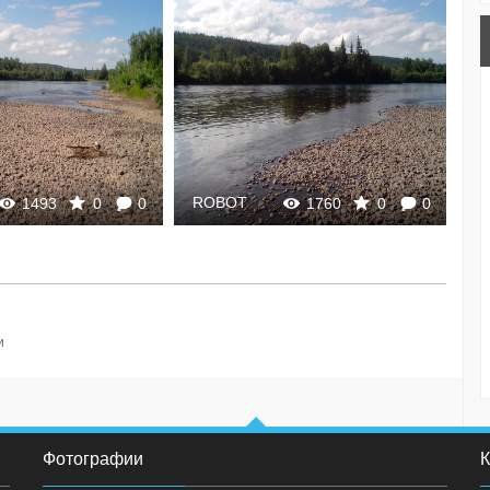
ROBOT
R
1493
0
0
1760
0
0
и
Фотографии
К