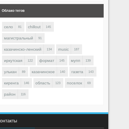
Облако тегов
село
chillout
81
145
магистральный
91
казачинско-ленский
music
134
187
OBOT
ROBOT
1515
0
0
1472
0
иркутская
формат
мупп
122
145
139
улькан
казачинское
газета
89
140
143
киренга
область
поселок
146
123
69
район
116
онтакты