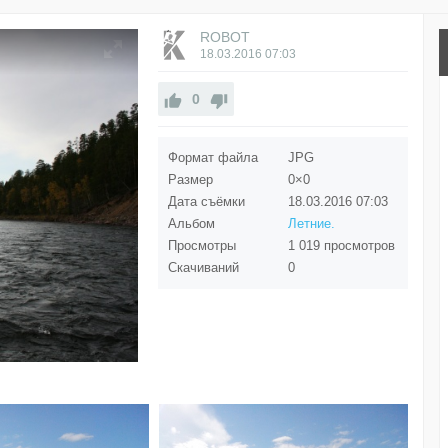
ROBOT
18.03.2016
07:03
0
Формат файла
JPG
Размер
0×0
Дата съёмки
18.03.2016
07:03
Альбом
Летние.
Просмотры
1 019 просмотров
Скачиваний
0