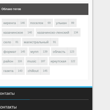
Облако тегов
киренга
поселок
улькан
146
69
89
казачинское
казачинско-ленский
140
134
село
магистральный
81
91
OBOT
ROBOT
1516
0
0
1474
0
формат
мупп
область
145
139
123
район
music
иркутская
116
187
122
газета
chillout
143
145
онтакты
Контакты