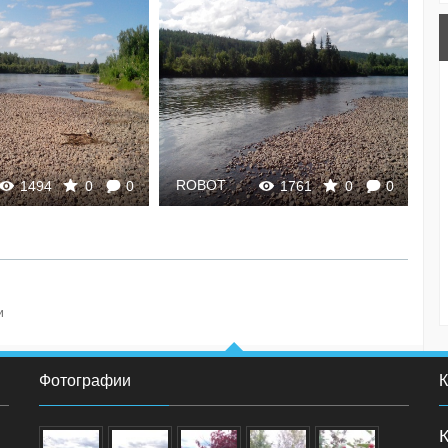
ROBOT
R
1494
0
0
1761
0
0
и
Фотографии
К