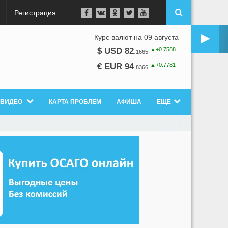
Регистрация
►
Курс валют на 09 августа
▲+0.7588
$ USD 82
.
1665
▲+0.7781
€ EUR 94
.
8366
ВИДЕО
КАРТА ПРОБЛЕМ
АФИША
ЕЩЕ