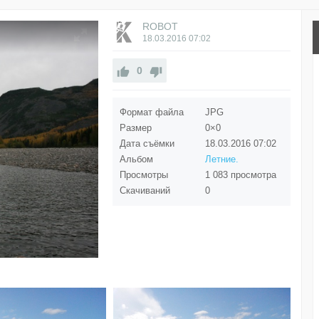
ROBOT
18.03.2016
07:02
0
Формат файла
JPG
Размер
0×0
Дата съёмки
18.03.2016
07:02
Альбом
Летние.
Просмотры
1 083 просмотра
Скачиваний
0