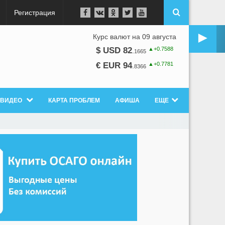
Регистрация
►
Курс валют на 09 августа
▲+0.7588
$ USD 82
.
1665
▲+0.7781
€ EUR 94
.
8366
ВИДЕО
КАРТА ПРОБЛЕМ
АФИША
ЕЩЕ