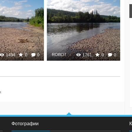
ROBOT
R
1494
0
0
1761
0
0
и
Фотографии
К