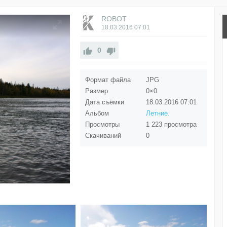
ROBOT
18.03.2016
07:01
0
Формат файла
JPG
Размер
0×0
Дата съёмки
18.03.2016
07:01
Альбом
Летние.
Просмотры
1 223 просмотра
Скачиваний
0