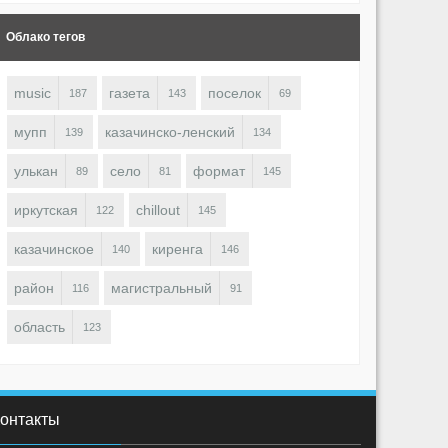
Облако тегов
music
газета
поселок
187
143
69
мупп
казачинско-ленский
139
134
улькан
село
формат
89
81
145
OBOT
ROBOT
1516
0
0
1474
0
иркутская
chillout
122
145
казачинское
киренга
140
146
район
магистральный
116
91
область
123
онтакты