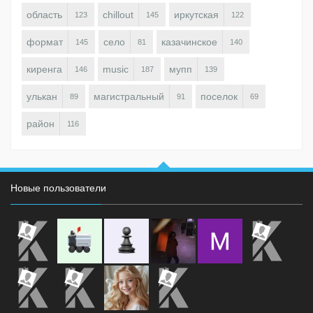
область
chillout
иркутская
123
145
122
формат
село
казачинское
145
81
140
киренга
music
мупп
146
187
139
улькан
магистральный
поселок
89
91
69
район
116
Новые пользователи