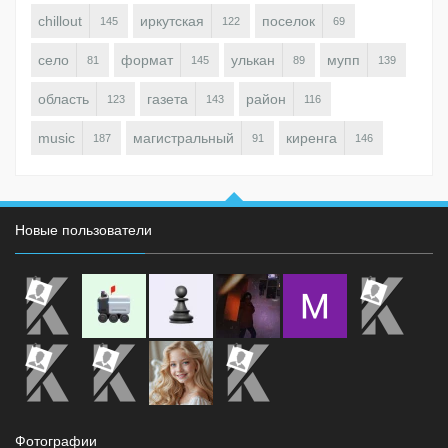
chillout
иркутская
поселок
145
122
69
село
формат
улькан
мупп
81
145
89
139
область
газета
район
123
143
116
music
магистральный
киренга
187
91
146
Новые пользователи
Фотографии