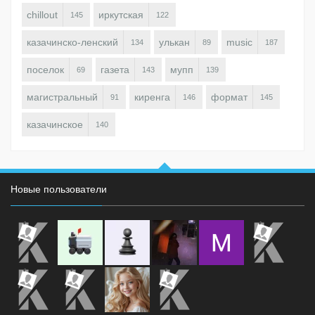
chillout
иркутская
145
122
казачинско-ленский
улькан
music
134
89
187
поселок
газета
мупп
69
143
139
магистральный
киренга
формат
91
146
145
казачинское
140
Новые пользователи