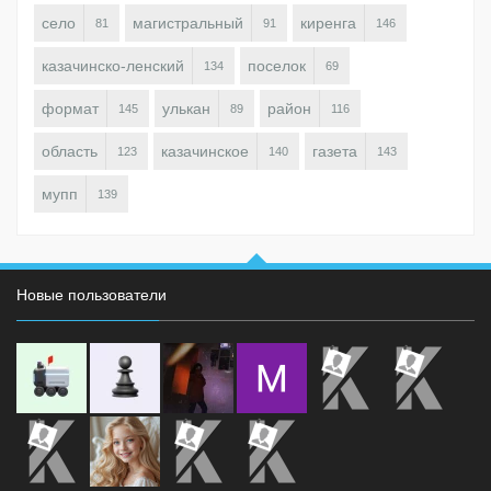
село
магистральный
киренга
81
91
146
казачинско-ленский
поселок
134
69
формат
улькан
район
145
89
116
область
казачинское
газета
123
140
143
мупп
139
Новые пользователи