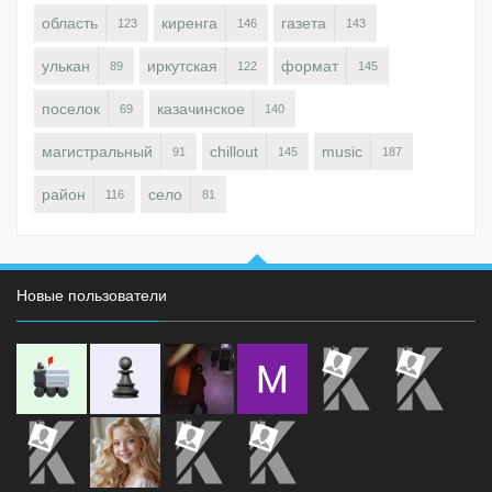
область
киренга
газета
123
146
143
улькан
иркутская
формат
89
122
145
поселок
казачинское
69
140
магистральный
chillout
music
91
145
187
район
село
116
81
Новые пользователи