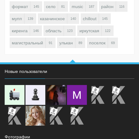
формат
село
music
район
145
81
187
116
мупп
казачинское
chillout
139
140
145
киренга
область
иркутская
146
123
122
магистральный
улькан
поселок
91
89
69
Новые пользователи
Фотографии