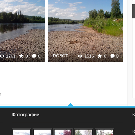
ROBOT
R
1761
0
0
1516
0
0
и
Фотографии
К