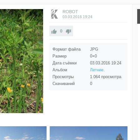
ROBOT
03.03.2016
19:24
0
Формат файла
JPG
Размер
0×0
Дата съёмки
03.03.2016
19:24
Альбом
Летние.
Просмотры
1 064 просмотра
Скачиваний
0