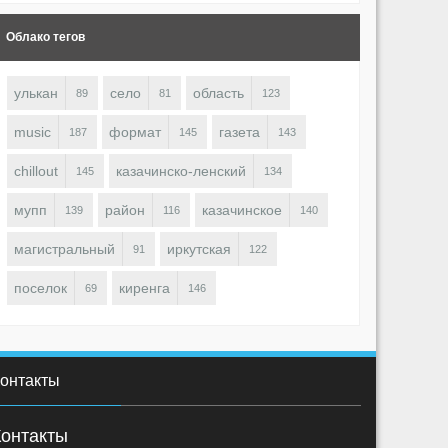
Облако тегов
улькан
село
область
89
81
123
music
формат
газета
187
145
143
chillout
казачинско-ленский
145
134
OBOT
ROBOT
1474
0
0
1619
0
мупп
район
казачинское
139
116
140
магистральный
иркутская
91
122
поселок
киренга
69
146
онтакты
Контакты