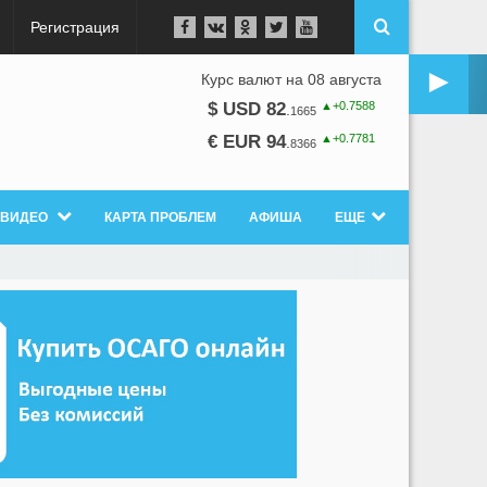
Регистрация
►
Курс валют на 08 августа
▲+0.7588
$ USD 82
.
1665
▲+0.7781
€ EUR 94
.
8366
ВИДЕО
КАРТА ПРОБЛЕМ
АФИША
ЕЩЕ