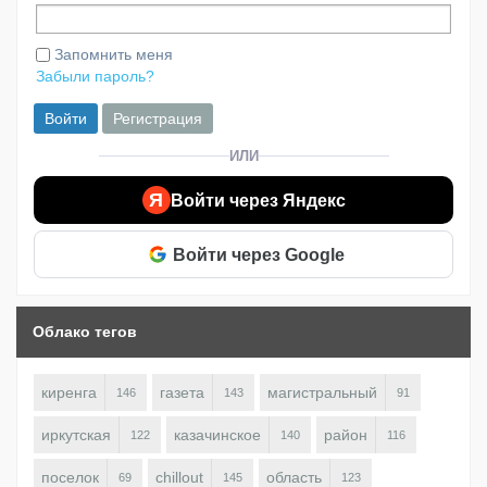
Запомнить меня
Забыли пароль?
Войти
Регистрация
ИЛИ
Я
Войти через Яндекс
Войти через Google
Облако тегов
киренга
газета
магистральный
146
143
91
иркутская
казачинское
район
122
140
116
поселок
chillout
область
69
145
123