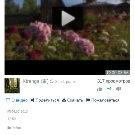
00:03:56
Kirenga (東) ♋
817 просмотров
2 551 ролик
+4
О видео
Поделиться
Скачать
Пожаловаться
06.07.2013
12:50
Район