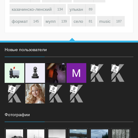
казачинско-ленский
улькан
134
89
формат
мупп
село
music
145
139
81
187
Новые пользователи
Фотографии