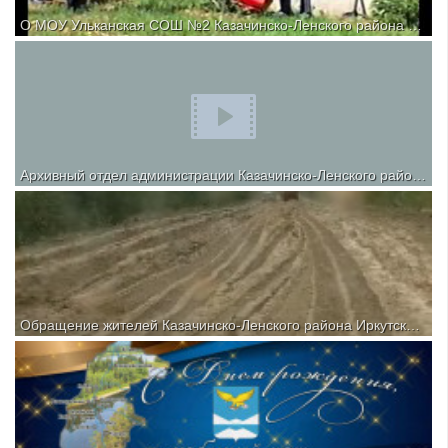
О МОУ Ульканская СОШ №2 Казачинско-Ленского района Иркутской области
Наша школа - не просто кирпичное здание. Это дом, в котором
жизнь кипит и бьёт ключом.
Архивный отдел администрации Казачинско-Ленского района
Обращение жителей Казачинско-Ленского района Иркутской области
Жители Казачинско-Ленского района Иркутской области выставили
в соцсетях видео разбитых дорог. Они сделали это после того, как
губернатор Игорь Кобзев объявил, что регион возьмёт шефство над
городом Кировск в Луганской народной республике и...