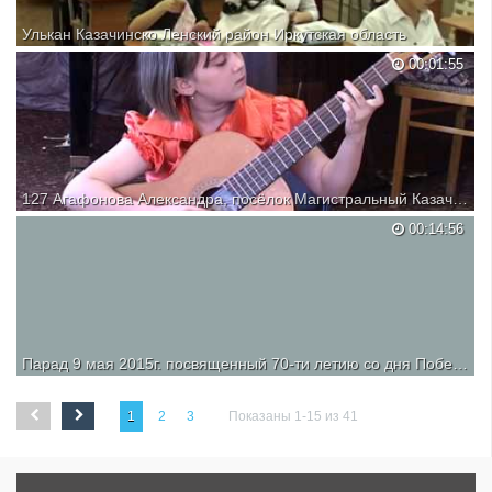
Улькан Казачинско Ленский район Иркутская область
00:01:55
127 Агафонова Александра, посёлок Магистральный Казачинско -- Ленский район Иркутская обл
1.М. Каркасси Вальс -- 1 мин.
00:14:56
Парад 9 мая 2015г. посвященный 70-ти летию со дня Победы, с.Казачинское, Казачинско-Ленский район
Парад 9 мая 2015г. посвященный 70-ти летию со дня Победы,
с.Казачинское, Казачинско-Ленский район
1
2
3
Показаны 1-15 из 41