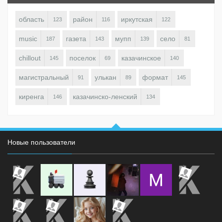
область
район
иркутская
123
116
122
music
газета
мупп
село
187
143
139
81
chillout
поселок
казачинское
145
69
140
магистральный
улькан
формат
91
89
145
киренга
казачинско-ленский
146
134
Новые пользователи