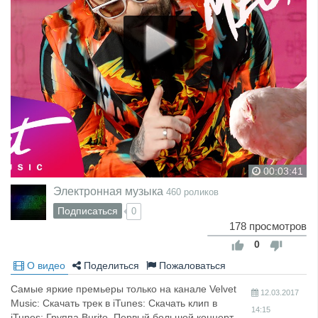
00:03:41
Электронная музыка
460 роликов
Подписаться
0
178 просмотров
0
О видео
Поделиться
Пожаловаться
Самые яркие премьеры только на канале Velvet
12.03.2017
Music: Скачать трек в iTunes: Скачать клип в
14:15
iTunes: Группа Burito. Первый большой концерт.