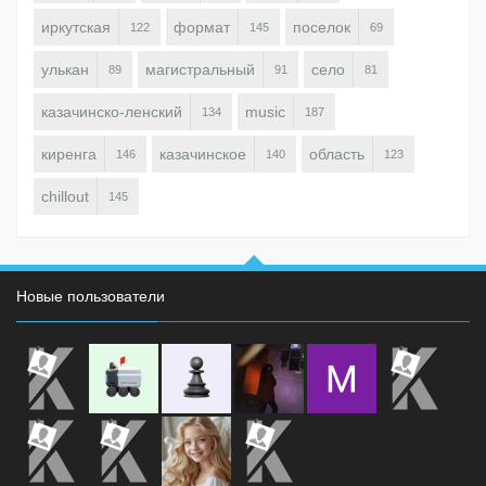
иркутская
формат
поселок
122
145
69
улькан
магистральный
село
89
91
81
казачинско-ленский
music
134
187
киренга
казачинское
область
146
140
123
chillout
145
Новые пользователи