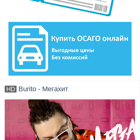
Burito - Мегахит
HD