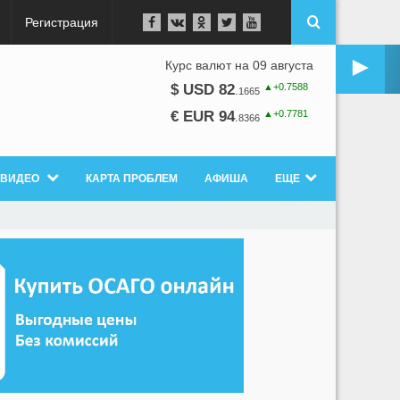
Регистрация
►
Курс валют на 09 августа
▲+0.7588
$ USD 82
.
1665
▲+0.7781
€ EUR 94
.
8366
ВИДЕО
КАРТА ПРОБЛЕМ
АФИША
ЕЩЕ