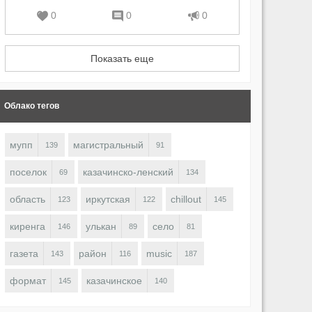
0
0
0
Показать еще
Облако тегов
мупп
магистральный
139
91
поселок
казачинско-ленский
69
134
область
иркутская
chillout
123
122
145
киренга
улькан
село
146
89
81
газета
район
music
143
116
187
формат
казачинское
145
140