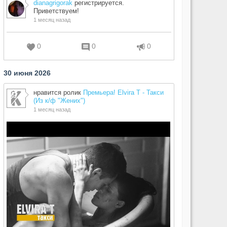
dianagrigorak
регистрируется.
Приветствуем!
1 месяц назад
0
0
0
30 июня 2026
нравится ролик
Премьера! Elvira T - Такси
(Из к/ф "Жених")
1 месяц назад