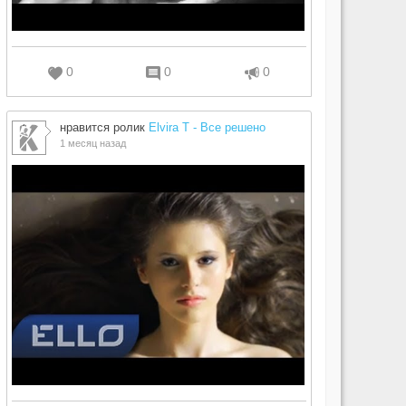
0
0
0
нравится ролик
Elvira T - Все решено
1 месяц назад