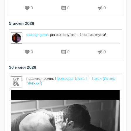
0
0
0
5 июля 2026
dianagrigorak
регистрируется. Приветствуем!
0
0
0
30 июня 2026
нравится ролик
Премьера! Elvira T - Такси (Из к/ф
"Жених")