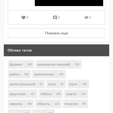
0
0
0
Показать еще
Облако тегов
формат
казачинско-ленский
145
134
район
казачинское
116
140
магистральный
село
мупп
91
81
139
иркутская
chillout
газета
122
145
143
киренга
область
поселок
146
123
69