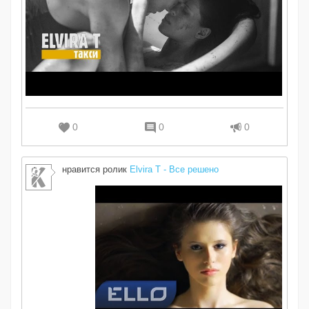
0
0
0
нравится ролик
Elvira T - Все решено