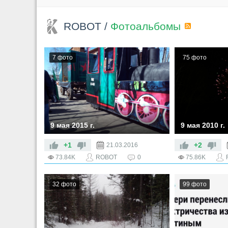
ROBOT
/
Фотоальбомы
RSS
7 фото
75 фото
9 мая 2015 г.
9 мая 2010 г.
+1
+2
21.03.2016
73.84K
ROBOT
0
75.86K
32 фото
99 фото