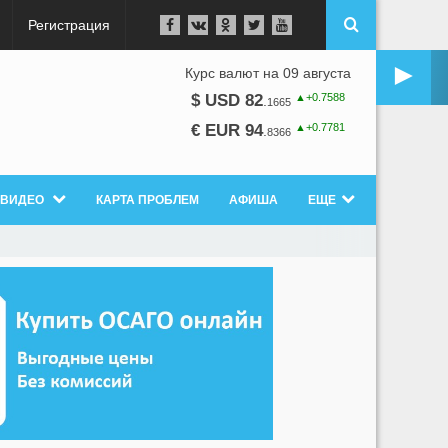
Регистрация
►
Курс валют на 09 августа
▲+0.7588
$ USD 82
.
1665
▲+0.7781
€ EUR 94
.
8366
ВИДЕО
КАРТА ПРОБЛЕМ
АФИША
ЕЩЕ