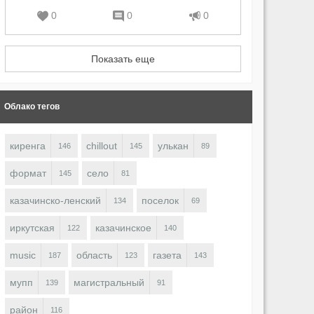
0
0
0
Показать еще
Облако тегов
киренга
chillout
улькан
146
145
89
формат
село
145
81
казачинско-ленский
поселок
134
69
иркутская
казачинское
122
140
music
область
газета
187
123
143
мупп
магистральный
139
91
район
116