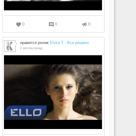
0
0
0
нравится ролик
Elvira T - Все решено
1 месяц назад