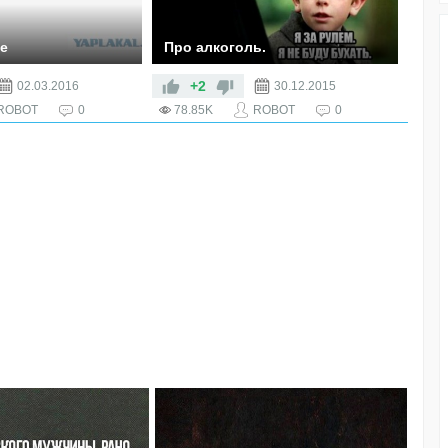
е
Про алкоголь.
+2
02.03.2016
30.12.2015
ROBOT
0
78.85K
ROBOT
0