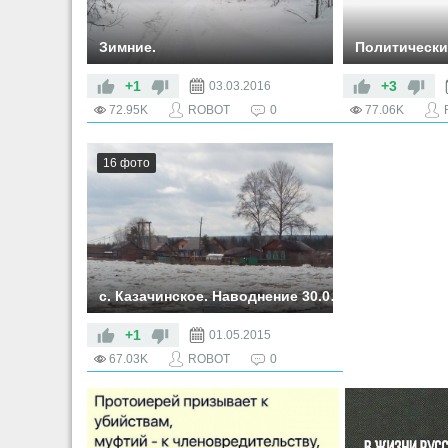
Зимние.
Политически
+1
+3
03.03.2016
72.95K
ROBOT
0
77.06K
16 фото
с. Казачинское. Наводнение 30.04.2015.
с. Казачинское. Наводнение
30.04.2015.
+1
01.05.2015
67.03K
ROBOT
0