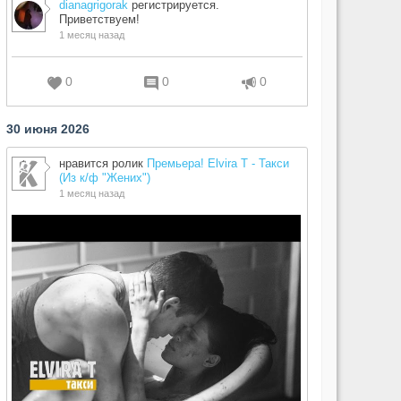
dianagrigorak
регистрируется.
Приветствуем!
1 месяц назад
0
0
0
30 июня 2026
нравится ролик
Премьера! Elvira T - Такси
(Из к/ф "Жених")
1 месяц назад