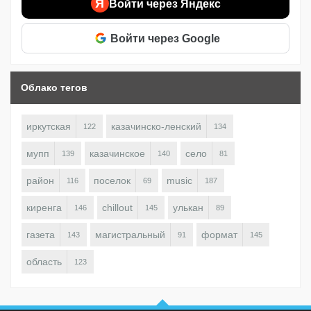
Я
Войти через Яндекс
Войти через Google
Облако тегов
иркутская
казачинско-ленский
122
134
мупп
казачинское
село
139
140
81
район
поселок
music
116
69
187
киренга
chillout
улькан
146
145
89
газета
магистральный
формат
143
91
145
область
123