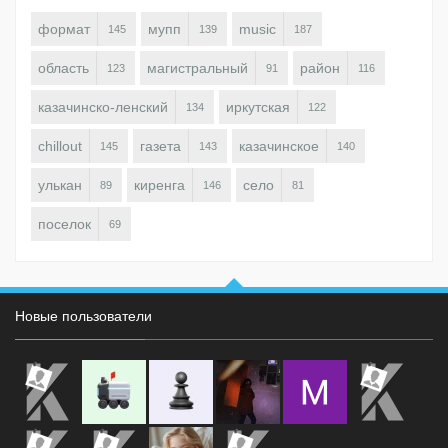
формат
мупп
music
145
139
187
область
магистральный
район
123
91
116
казачинско-ленский
иркутская
134
122
chillout
газета
казачинское
145
143
140
улькан
киренга
село
89
146
81
поселок
69
Новые пользователи