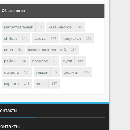
Облако тегов
магистральный
казачинское
91
140
chillout
газета
иркутская
145
143
122
село
казачинско-ленский
81
134
район
поселок
мупп
116
69
139
область
улькан
формат
123
89
145
киренга
music
146
187
онтакты
Контакты