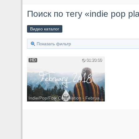
Поиск по тегу «indie pop pla
Видео каталог
Показать фильтр
HD
01:20:00
Indie/Pop/Folk Compilation - February 2018 (1½-Hour Playlist) для kirenga-smi.ru
Discover the best new indie, pop & folk
music in our February compilation! Tracklist
& download below… LISTEN ON SPOTIFY:
» Subscribe to be the first to hear the best
new independent music! ✉ Please contact
if you’d like your music to be fe...