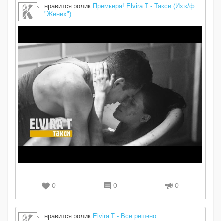
нравится ролик
Премьера! Elvira T - Такси (Из к/ф
"Жених")
0
0
0
нравится ролик
Elvira T - Все решено