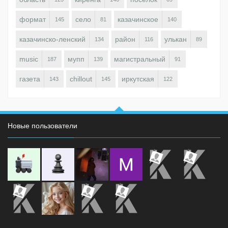
формат
село
казачинское
145
81
140
казачинско-ленский
район
улькан
134
116
89
music
мупп
магистральный
187
139
91
газета
chillout
иркутская
143
145
122
Новые пользователи