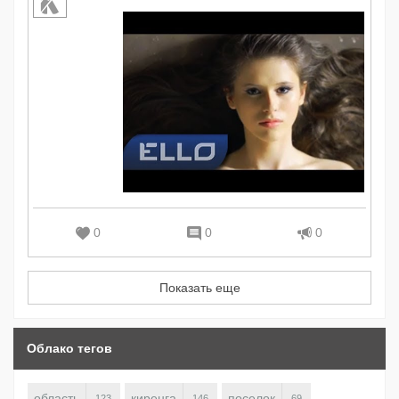
0
0
0
Показать еще
Облако тегов
область
киренга
поселок
123
146
69