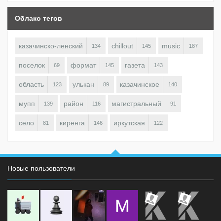
Облако тегов
казачинско-ленский
chillout
music
134
145
187
поселок
формат
газета
69
145
143
область
улькан
казачинское
123
89
140
мупп
район
магистральный
139
116
91
село
киренга
иркутская
81
146
122
Новые пользователи