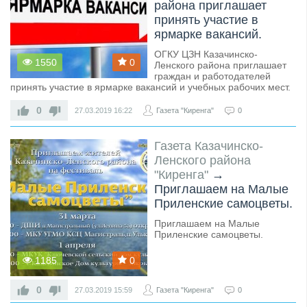
района приглашает
принять участие в
ярмарке вакансий.
ОГКУ ЦЗН Казачинско-
1550
0
Ленского района приглашает
граждан и работодателей
принять участие в ярмарке вакансий и учебных рабочих мест.
0
27.03.2019
16:22
Газета "Киренга"
0
Газета Казачинско-
Ленского района
"Киренга"
→
Приглашаем на Малые
Приленские самоцветы.
Приглашаем на Малые
Приленские самоцветы.
1185
0
0
27.03.2019
15:59
Газета "Киренга"
0